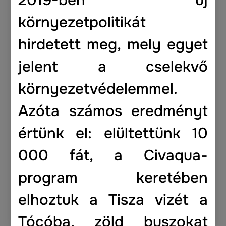
2019-ben új
környezetpolitikát
hirdetett meg, mely egyet
jelent a cselekvő
környezetvédelemmel.
Azóta számos eredményt
értünk el: elültettünk 10
000 fát, a Civaqua-
program keretében
According to the forecasts of HungaroMet Nonprofit Zrt., temperatures may drop below -18°C in the coming
elhoztuk a Tisza vizét a
days. Therefore, to protect the integrity of the probes and sensors, the removal of equipment from the Green
Sentinel surface water monitoring stations is a necessary step to prevent frost damage and ensure the long-
term reliable operation of the instruments.
Once weather conditions improve, the stations will be restarted and data collection will resume immediately. We
will provide an update regarding the reinstallation of the instruments and the renewed availability of
Tócóba, zöld buszokat
measurements.