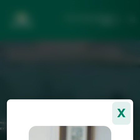
Debrecen Environmental Control
System
X
TEMPORARY SHUTDOWN OF SURFACE WATER MONITORING STATIONS DUE TO
EXTREME COLD